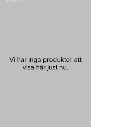
Vi har inga produkter att
visa här just nu.
Jag finns i Sollentuna norr
om Stockholm