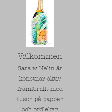
Välkommen
Sara w Nelin är
konstnär aktiv
framförallt med
tusch på papper
och ordlekar.