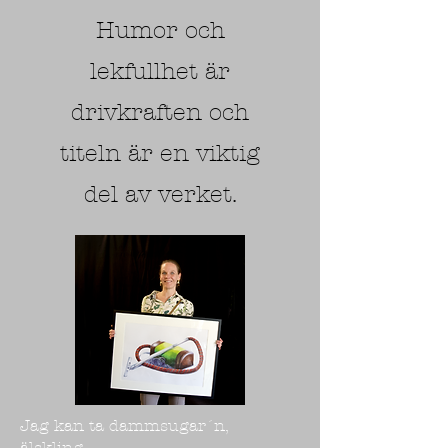
Humor och
lekfullhet är
drivkraften och
titeln är en viktig
del av verket.
Jag kan ta dammsugar´n,
älskling