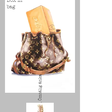
Box in
bag
Bubbel i bubbel, Ömtålig änka