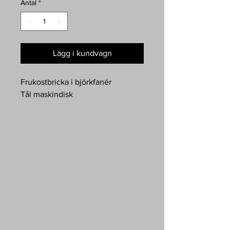
Antal
*
Lägg i kundvagn
Frukostbricka i björkfanér
Tål maskindisk