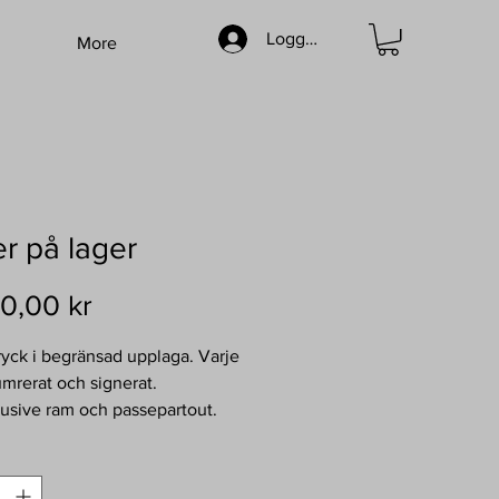
Logga in
More
r på lager
Pris
0,00 kr
ryck i begränsad upplaga. Varje
umrerat och signerat.
klusive ram och passepartout.
cm