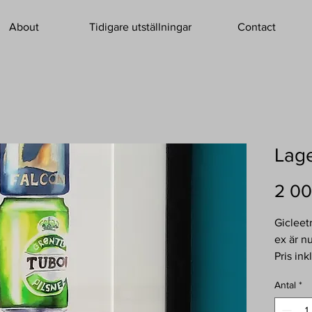
About
Tidigare utställningar
Contact
Lage
2 00
Gicleet
ex är n
Pris in
25x50
Antal
*