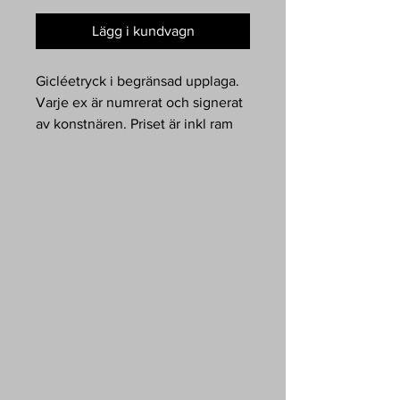
Lägg i kundvagn
Gicléetryck i begränsad upplaga.
Varje ex är numrerat och signerat
av konstnären. Priset är inkl ram
och passepartout. 50x40cm.