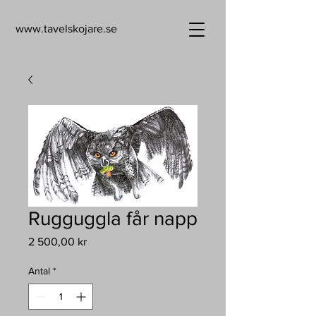
www.tavelskojare.se
Rugguggla får napp
Pris
2 500,00 kr
Antal
*