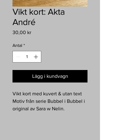
Vikt kort: Akta
André
Pris
30,00 kr
Antal
*
Lägg i kundvagn
Vikt kort med kuvert & utan text
Motiv från serie Bubbel i Bubbel i
original av Sara w Nelin.
Bildens titel finns på baksidan.