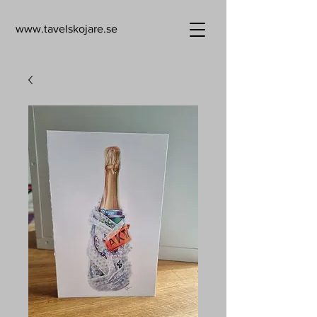
www.tavelskojare.se