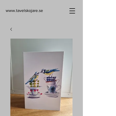
www.tavelskojare.se