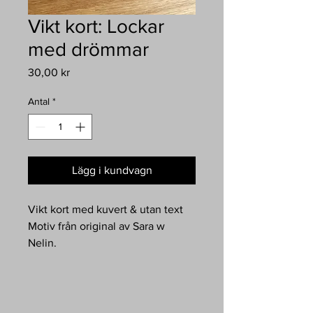
Vikt kort: Lockar
med drömmar
Pris
30,00 kr
Antal
*
Lägg i kundvagn
Vikt kort med kuvert & utan text
Motiv från original av Sara w
Nelin.
Bildens titel finns på baksidan.