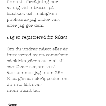
finns till försäljning hör
av dig vid intresse, på
facebook och instagram
publicerar jag bilder vart
efter jag gör dem.
Jag är registrerad för f-skatt.
Om du undrar något eller är
intresserad av ett samarbete
så skicka gärna ett mail till
sara@tavelskojare.se så
återkommer jag inom 36h.
Kika gärna i skräpposten om
du inte fått svar
inom utsatt tid.