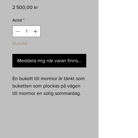
Pris
2 500,00 kr
Antal
*
Slutsåld
Meddela mig när varan finns i lager
En bukett till mormor är tänkt som
buketten som plockas på vägen
till mormor en solig sommardag.
De sista blommorna plockas i
mormors rabatt.
Bilden är tecknad med markers
och mäter 15x15cm
Den är inramad i vit boxram och
mäter 25x25cm med