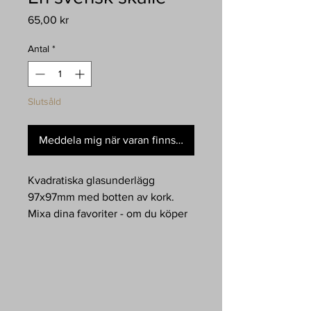
Pris
65,00 kr
Antal
*
Slutsåld
Meddela mig när varan finns i lager
Kvadratiska glasunderlägg
97x97mm med botten av kork.
Mixa dina favoriter - om du köper
6 stycken så kommer de i en
hållare