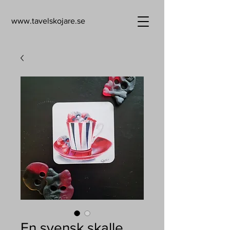
www.tavelskojare.se
En svensk skalle