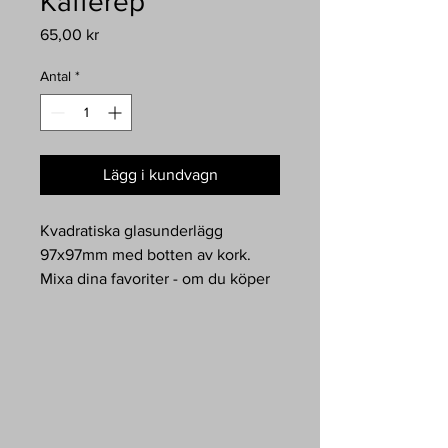
Kafferep
Pris
65,00 kr
Antal
*
Lägg i kundvagn
Kvadratiska glasunderlägg
97x97mm med botten av kork.
Mixa dina favoriter - om du köper
6 stycken så kommer de i en
hållare