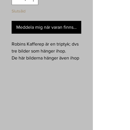
Slutsåld
Meddela mig när varan finns i lager
Robins Kafferep är en triptyk; dvs
tre bilder som hänger ihop.
De här bilderna hänger även ihop
rent fysiskt då de monterats med
ett snöre (eller kafferep) mellan
sig.