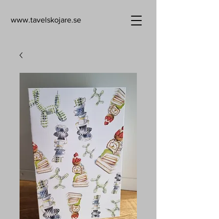
www.tavelskojare.se