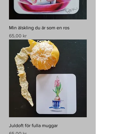
Min älskling du är som en ros
Pris
65,00 kr
Juldoft för fulla muggar
Pris
65,00 kr