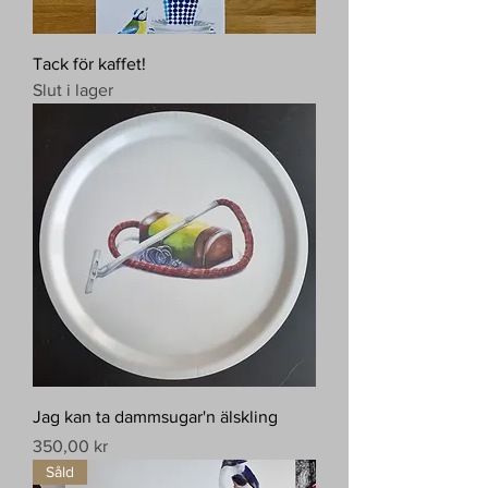
Tack för kaffet!
Slut i lager
Jag kan ta dammsugar'n älskling
Pris
350,00 kr
Såld